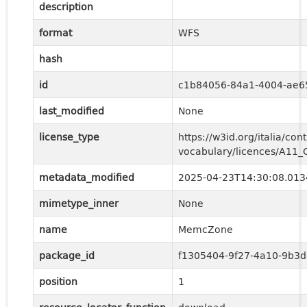
description
format
WFS
hash
id
c1b84056-84a1-4004-ae6
last_modified
None
license_type
https://w3id.org/italia/cont
vocabulary/licences/A11
metadata_modified
2025-04-23T14:30:08.01
mimetype_inner
None
name
MemcZone
package_id
f1305404-9f27-4a10-9b3
position
1