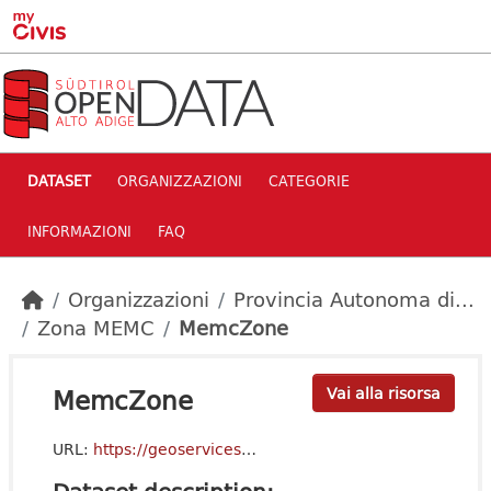
Skip to main content
DATASET
ORGANIZZAZIONI
CATEGORIE
INFORMAZIONI
FAQ
Organizzazioni
Provincia Autonoma di...
Zona MEMC
MemcZone
MemcZone
Vai alla risorsa
URL:
https://geoservices3.civis.bz.it/geoserver/f132-Common/ows?service=WFS&version=2.0.0&request=GetCapabilities