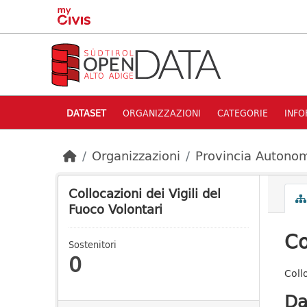
Skip to main content
DATASET
ORGANIZZAZIONI
CATEGORIE
INFO
Organizzazioni
Provincia Autonom
Collocazioni dei Vigili del
Fuoco Volontari
Co
Sostenitori
0
Coll
Da