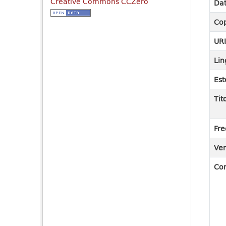
Creative Commons CCZero
Dat
Cop
UR
Lin
Est
Tit
Fre
Ver
Co