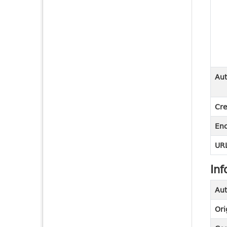
Aut
Cre
En
URL
Inf
Aut
Ori