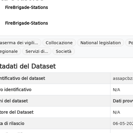
FireBrigade-Stations
FireBrigade-Stations
aserma dei vigili...
Collocazione
National legislation
Po
egionale
Servizi di...
Società
adati del Dataset
ntificativo del dataset
assapcbz:
ro identificativo
N/A
i del dataset
Dati prov
tore del Dataset
N/A
a di rilascio
06-05-20