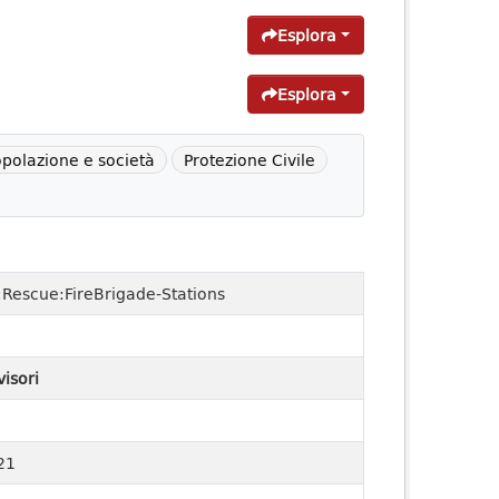
Esplora
Esplora
polazione e società
Protezione Civile
Rescue:FireBrigade-Stations
visori
21