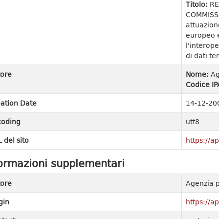
Titolo:
RE
COMMISSI
attuazion
europeo e
l'interope
di dati ter
ore
Nome:
Ag
Codice IP
ation Date
14-12-20
coding
utf8
 del sito
https://ap
ormazioni supplementari
ore
Agenzia p
gin
https://ap