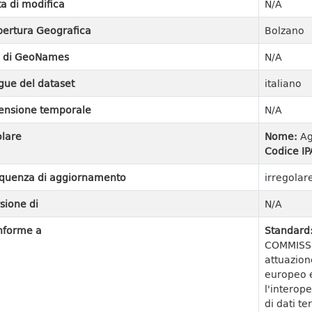
a di modifica
N/A
ertura Geografica
Bolzano
I di GeoNames
N/A
gue del dataset
italiano
ensione temporale
N/A
olare
Nome:
Ag
Codice IP
quenza di aggiornamento
irregolar
sione di
N/A
nforme a
Standard
COMMISSI
attuazion
europeo e
l'interope
di dati ter