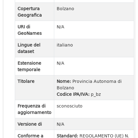
Copertura
Bolzano
Geografica
URI di
N/A
GeoNames
Lingue del
italiano
dataset
Estensione
N/A
temporale
Titolare
Nome:
Provincia Autonoma di
Bolzano
Codice IPA/IVA:
p_bz
Frequenza di
sconosciuto
aggiornamento
Versione di
N/A
Conforme a
Standard:
REGOLAMENTO (UE) N.