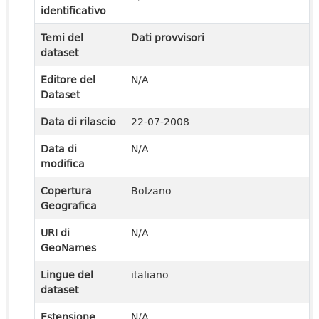
identificativo
Temi del
Dati provvisori
dataset
Editore del
N/A
Dataset
Data di rilascio
22-07-2008
Data di
N/A
modifica
Copertura
Bolzano
Geografica
URI di
N/A
GeoNames
Lingue del
italiano
dataset
Estensione
N/A