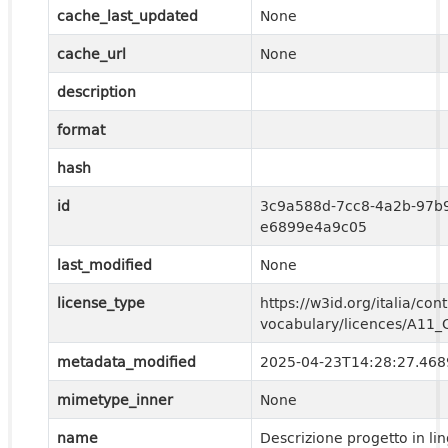
cache_last_updated
None
cache_url
None
description
format
hash
id
3c9a588d-7cc8-4a2b-97b
e6899e4a9c05
last_modified
None
license_type
https://w3id.org/italia/cont
vocabulary/licences/A11
metadata_modified
2025-04-23T14:28:27.46
mimetype_inner
None
name
Descrizione progetto in li