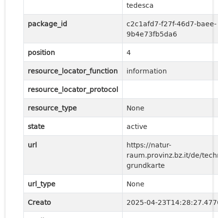
tedesca
package_id
c2c1afd7-f27f-46d7-baee-
9b4e73fb5da6
position
4
resource_locator_function
information
resource_locator_protocol
resource_type
None
state
active
url
https://natur-
raum.provinz.bz.it/de/tech
grundkarte
url_type
None
Creato
2025-04-23T14:28:27.47