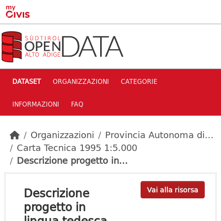
Skip to main content
DATASET
ORGANIZZAZIONI
CATEGORIE
INFORMAZIONI
FAQ
Organizzazioni
Provincia Autonoma di...
Carta Tecnica 1995 1:5.000
Descrizione progetto in...
Descrizione
Vai alla risorsa
progetto in
lingua tedesca