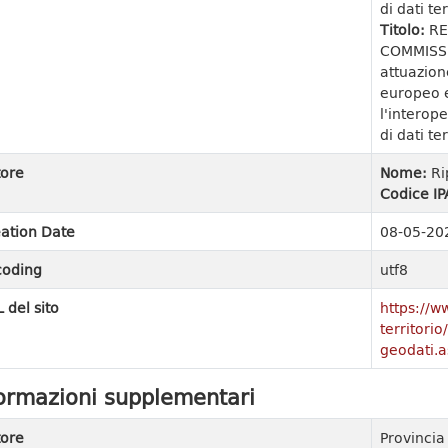
di dati ter
Titolo:
RE
COMMISSI
attuazion
europeo e
l'interope
di dati ter
ore
Nome:
Ri
Codice IP
ation Date
08-05-20
coding
utf8
 del sito
https://w
territori
geodati.a
ormazioni supplementari
ore
Provinci