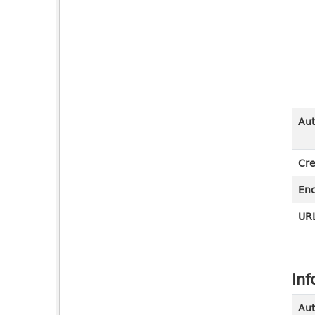
Aut
Cre
En
URL
Inf
Aut