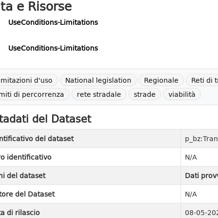
ta e Risorse
UseConditions-Limitations
UseConditions-Limitations
imitazioni d'uso
National legislation
Regionale
Reti di 
imiti di percorrenza
rete stradale
strade
viabilità
adati del Dataset
ntificativo del dataset
p_bz:Tran
ro identificativo
N/A
i del dataset
Dati prov
tore del Dataset
N/A
a di rilascio
08-05-20