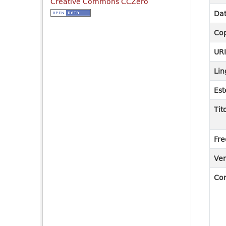
Creative Commons CCZero
Dat
Cop
UR
Lin
Est
Tit
Fre
Ver
Co