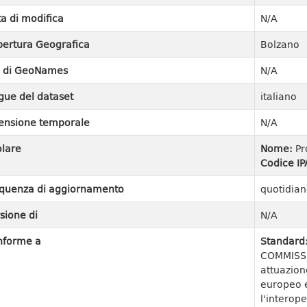
a di modifica
N/A
ertura Geografica
Bolzano
I di GeoNames
N/A
gue del dataset
italiano
ensione temporale
N/A
olare
Nome:
Pr
Codice IP
quenza di aggiornamento
quotidian
sione di
N/A
nforme a
Standard
COMMISSI
attuazion
europeo e
l'interope