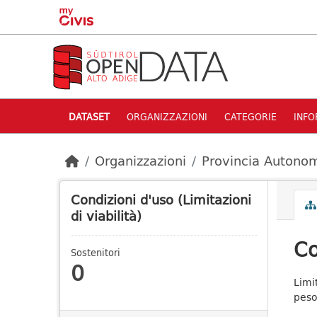
Skip to main content
DATASET
ORGANIZZAZIONI
CATEGORIE
INFO
Organizzazioni
Provincia Autonom
Condizioni d'uso (Limitazioni
di viabilità)
Co
Sostenitori
0
Limit
pes