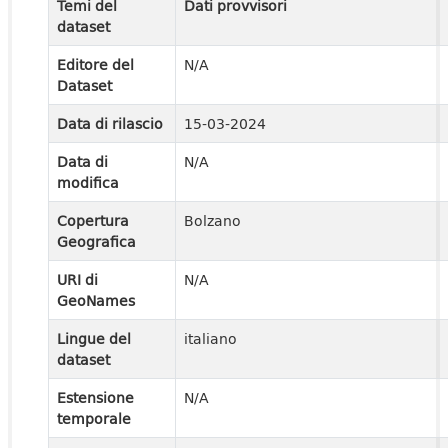
Temi del
Dati provvisori
dataset
Editore del
N/A
Dataset
Data di rilascio
15-03-2024
Data di
N/A
modifica
Copertura
Bolzano
Geografica
URI di
N/A
GeoNames
Lingue del
italiano
dataset
Estensione
N/A
temporale