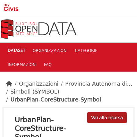
Skip to main content
DATASET
ORGANIZZAZIONI
CATEGORIE
INFORMAZIONI
FAQ
Organizzazioni
Provincia Autonoma di...
Simboli (SYMBOL)
UrbanPlan-CoreStructure-Symbol
UrbanPlan-
Vai alla risorsa
CoreStructure-
Symbol