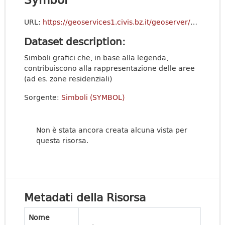
URL:
https://geoservices1.civis.bz.it/geoserver/p_bz-TerritorialPlans/ows?service=WMS&version=1.3.0&request=GetCapabilities
Dataset description:
Simboli grafici che, in base alla legenda,
contribuiscono alla rappresentazione delle aree
(ad es. zone residenziali)
Sorgente:
Simboli (SYMBOL)
Non è stata ancora creata alcuna vista per
questa risorsa.
Metadati della Risorsa
Nome