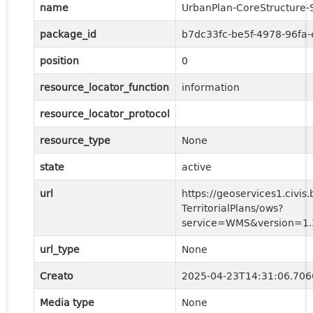
name
UrbanPlan-CoreStructure
package_id
b7dc33fc-be5f-4978-96fa
position
0
resource_locator_function
information
resource_locator_protocol
resource_type
None
state
active
url
https://geoservices1.civis.
TerritorialPlans/ows?
service=WMS&version=1.3
url_type
None
Creato
2025-04-23T14:31:06.70
Media type
None