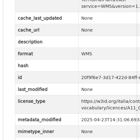
service=WMS&version=1.3
cache_last_updated
None
cache_url
None
description
format
WMS
hash
id
20f9f6e7-3d17-422d-84ff
last_modified
None
license_type
https://w3id.org/italia/cont
vocabulary/licences/A11
metadata_modified
2025-04-23T14:31:06.69
mimetype_inner
None