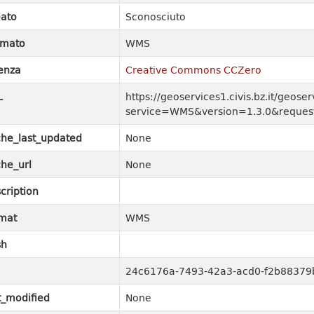
ato
Sconosciuto
rmato
WMS
enza
Creative Commons CCZero
L
https://geoservices1.civis.bz.it/geoser
service=WMS&version=1.3.0&request
he_last_updated
None
he_url
None
cription
mat
WMS
sh
24c6176a-7493-42a3-acd0-f2b88379
t_modified
None