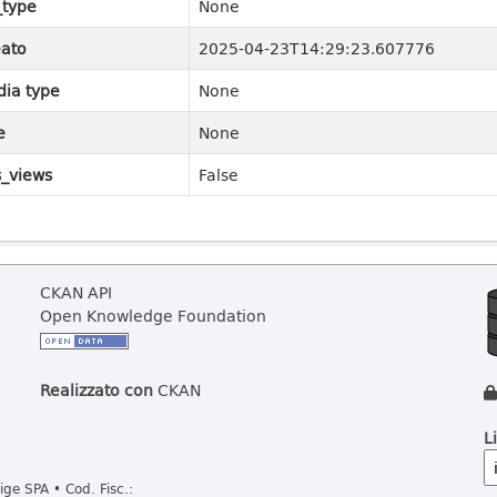
_type
None
ato
2025-04-23T14:29:23.607776
ia type
None
e
None
_views
False
CKAN API
Open Knowledge Foundation
Realizzato con
CKAN
L
ge SPA • Cod. Fisc.: