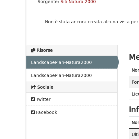
Sorgente:
Siti Natura 2000
Non è stata ancora creata alcuna vista per
Risorse
Me
LandscapePlan-Natura2000
No
LandscapePlan-Natura2000
For
Sociale
Lic
Twitter
In
Facebook
No
Ult