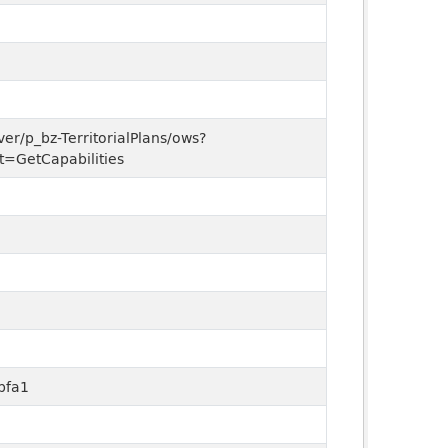
ver/p_bz-TerritorialPlans/ows?
=GetCapabilities
bfa1