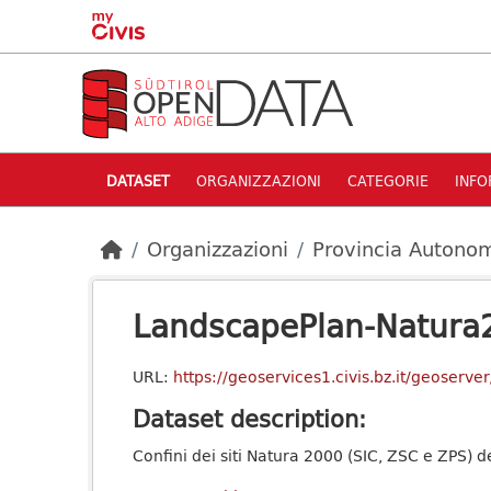
Skip to main content
DATASET
ORGANIZZAZIONI
CATEGORIE
INFO
Organizzazioni
Provincia Autonom
LandscapePlan-Natura
URL:
https://geoservices1.civis.bz.it/geoser
Dataset description:
Confini dei siti Natura 2000 (SIC, ZSC e ZPS) d