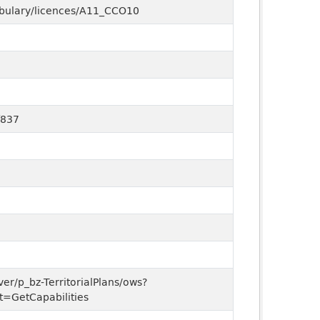
cabulary/licences/A11_CCO10
f837
ver/p_bz-TerritorialPlans/ows?
=GetCapabilities