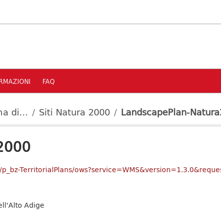
RMAZIONI
FAQ
a di...
Siti Natura 2000
LandscapePlan-Natur
2000
ver/p_bz-TerritorialPlans/ows?service=WMS&version=1.3.0&reque
ell'Alto Adige