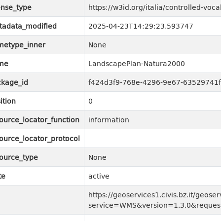
ense_type
https://w3id.org/italia/controlled-vo
tadata_modified
2025-04-23T14:29:23.593747
metype_inner
None
me
LandscapePlan-Natura2000
kage_id
f424d3f9-768e-4296-9e67-63529741
ition
0
ource_locator_function
information
ource_locator_protocol
ource_type
None
te
active
https://geoservices1.civis.bz.it/geoser
service=WMS&version=1.3.0&request