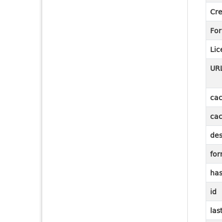
Cre
Fo
Lic
UR
cac
cac
des
for
ha
id
las