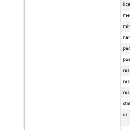
lic
me
mi
na
pac
pos
res
res
res
sta
url