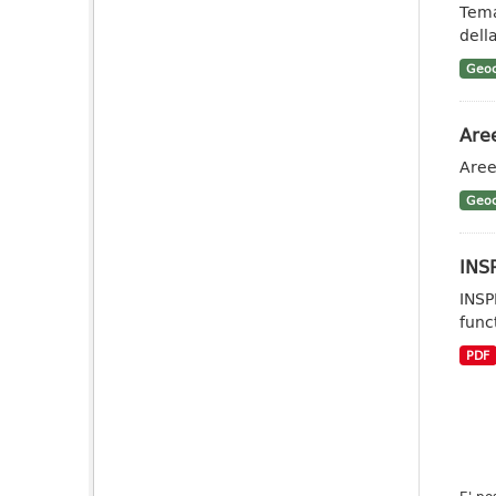
Tema
dell
Geoc
Aree
Aree
Geoc
INSP
INSP
func
PDF