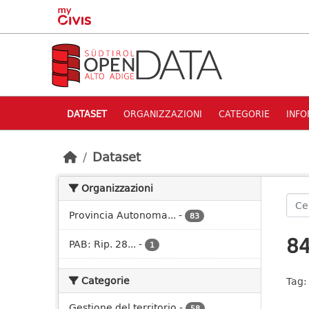
Skip to main content
DATASET
ORGANIZZAZIONI
CATEGORIE
INFO
Dataset
Organizzazioni
Provincia Autonoma...
-
83
84
PAB: Rip. 28...
-
1
Categorie
Tag:
Gestione del territorio
-
58