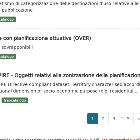
tismo di categorizzazione delle destinazioni d'uso relative alle ar
a pubblicazione
atalogo
 con pianificazione attuativa (OVER)
 sovrapponibili
atalogo
IRE - Oggetti relativi alla zonizzazione della pianificazion
IRE Directive compliant dataset: Territory characterised accordi
tional dimension or socio-economic purpose (e.g. residential,...
Geocatalogo
...
1
2
3
5