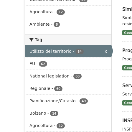
Sim
Agricoltura
-
12
Simb
resid
Ambiente
-
8
Geoc
Tag
Prog
Utilizzo del territorio
-
x
84
Prog
EU
-
62
Geoc
National legislation
-
60
Serv
Regionale
-
60
Serv
Pianificazione/Catasto
-
49
Geoc
Bolzano
-
14
INSP
Agricoltura
-
12
INSP