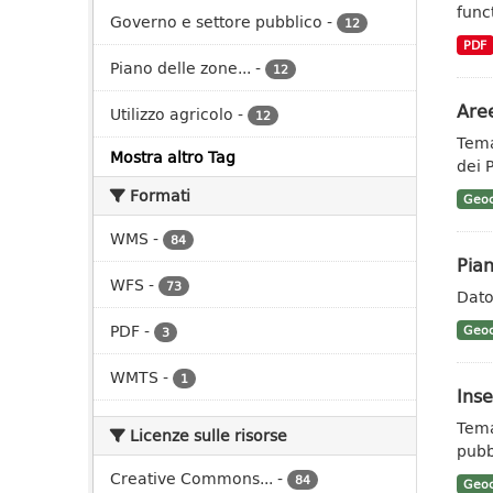
func
Governo e settore pubblico
-
12
PDF
Piano delle zone...
-
12
Aree
Utilizzo agricolo
-
12
Tema
Mostra altro Tag
dei 
Formati
Geoc
WMS
-
84
Pian
WFS
-
73
Dato
PDF
-
Geoc
3
WMTS
-
1
Ins
Tema
Licenze sulle risorse
pubb
Creative Commons...
-
84
Geoc