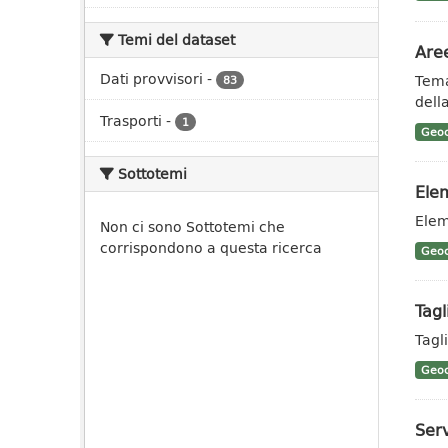
Temi del dataset
Aree
Dati provvisori
-
Tema
83
dell
Trasporti
-
1
Geoc
Sottotemi
Elem
Elem
Non ci sono Sottotemi che
corrispondono a questa ricerca
Geoc
Tagl
Tagli
Geoc
Ser