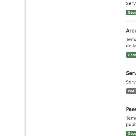
Serv
Geoc
Aree
Tema
dell
Geoc
Serv
Serv
WMT
Paes
Tema
pubb
Geoc