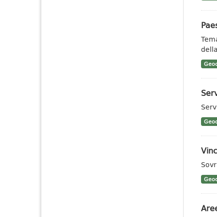
Pae
Tema
dell
Geoc
Ser
Serv
Geoc
Vinc
Sovr
Geoc
Aree