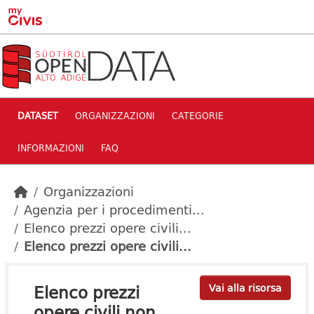
Skip to main content
DATASET
ORGANIZZAZIONI
CATEGORIE
INFORMAZIONI
FAQ
Organizzazioni
Agenzia per i procedimenti...
Elenco prezzi opere civili...
Elenco prezzi opere civili...
Elenco prezzi
Vai alla risorsa
opere civili non