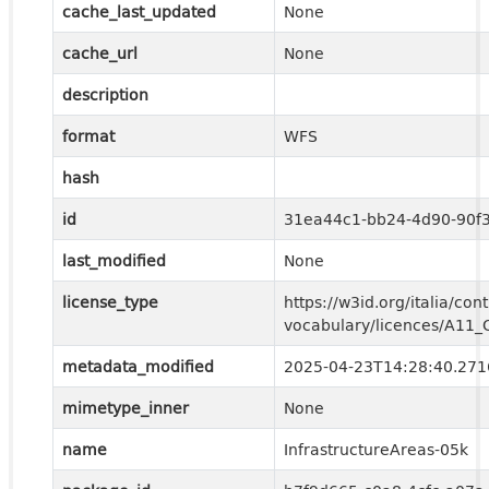
cache_last_updated
None
cache_url
None
description
format
WFS
hash
id
31ea44c1-bb24-4d90-90f3
last_modified
None
license_type
https://w3id.org/italia/cont
vocabulary/licences/A11
metadata_modified
2025-04-23T14:28:40.27
mimetype_inner
None
name
InfrastructureAreas-05k