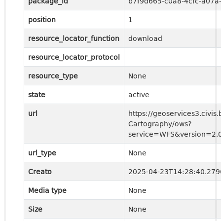
package_id
b7f9d665-c0a8-4cfc-a07a
position
1
resource_locator_function
download
resource_locator_protocol
resource_type
None
state
active
url
https://geoservices3.civis.
Cartography/ows?
service=WFS&version=2.0
url_type
None
Creato
2025-04-23T14:28:40.27
Media type
None
Size
None