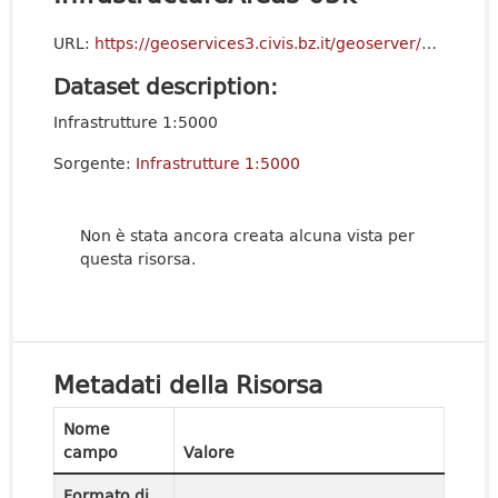
URL:
https://geoservices3.civis.bz.it/geoserver/gvcc-Cartography/ows?service=WFS&version=2.0.0&request=GetCapabilities
Dataset description:
Infrastrutture 1:5000
Sorgente:
Infrastrutture 1:5000
Non è stata ancora creata alcuna vista per
questa risorsa.
Metadati della Risorsa
Nome
campo
Valore
Formato di