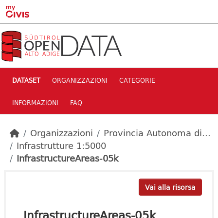
Skip to main content
DATASET
ORGANIZZAZIONI
CATEGORIE
INFORMAZIONI
FAQ
Organizzazioni
Provincia Autonoma di...
Infrastrutture 1:5000
InfrastructureAreas-05k
Vai alla risorsa
InfrastructureAreas-05k