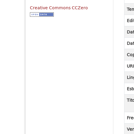
Creative Commons CCZero
Tem
Edi
Dat
Dat
Cop
UR
Lin
Est
Tit
Fre
Ver