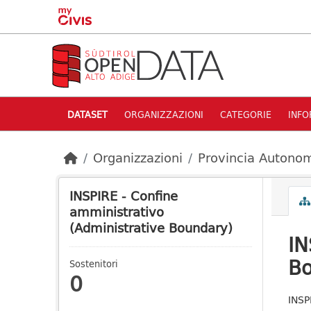
Skip to main content
DATASET
ORGANIZZAZIONI
CATEGORIE
INFO
Organizzazioni
Provincia Autonom
INSPIRE - Confine
amministrativo
(Administrative Boundary)
IN
Bo
Sostenitori
0
INSP