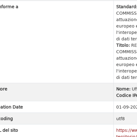
nforme a
Standard
COMMISSI
attuazion
europeo e
l'interope
di dati ter
Titolo:
RE
COMMISSI
attuazion
europeo e
l'interope
di dati ter
ore
Nome:
Uf
Codice IP
ation Date
01-09-20
coding
utf8
 del sito
https://w
territori