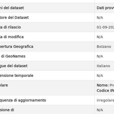
i del dataset
Dati prov
tore del Dataset
N/A
a di rilascio
01-09-20
a di modifica
N/A
ertura Geografica
Bolzano
I di GeoNames
N/A
gue del dataset
italiano
ensione temporale
N/A
olare
Nome:
Pr
Codice IP
quenza di aggiornamento
irregolar
sione di
N/A