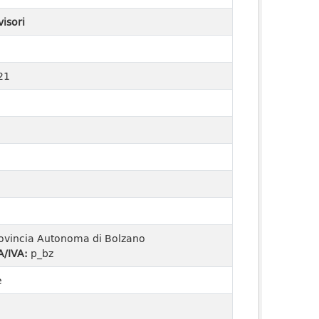
visori
21
ovincia Autonoma di Bolzano
A/IVA:
p_bz
e