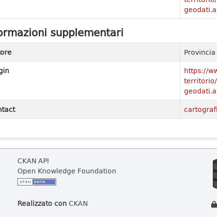
geodati.a
ormazioni supplementari
ore
Provinci
gin
https://w
territori
geodati.a
tact
cartograf
CKAN API
Open Knowledge Foundation
Realizzato con
CKAN