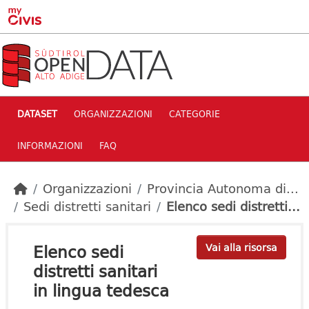
Skip to main content
DATASET
ORGANIZZAZIONI
CATEGORIE
INFORMAZIONI
FAQ
Organizzazioni
Provincia Autonoma di...
Sedi distretti sanitari
Elenco sedi distretti...
Elenco sedi
Vai alla risorsa
distretti sanitari
in lingua tedesca