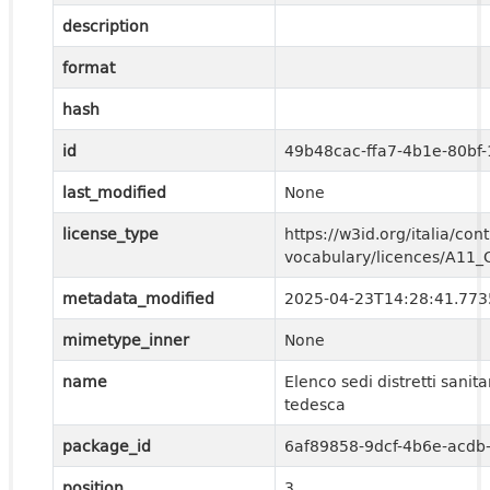
description
format
hash
id
49b48cac-ffa7-4b1e-80bf
last_modified
None
license_type
https://w3id.org/italia/cont
vocabulary/licences/A11
metadata_modified
2025-04-23T14:28:41.77
mimetype_inner
None
name
Elenco sedi distretti sanita
tedesca
package_id
6af89858-9dcf-4b6e-acd
position
3