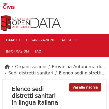
Skip to main content
DATASET
ORGANIZZAZIONI
CATEGORIE
INFORMAZIONI
FAQ
Organizzazioni
Provincia Autonoma di...
Sedi distretti sanitari
Elenco sedi distretti...
Elenco sedi
Vai alla risorsa
distretti sanitari
in lingua italiana