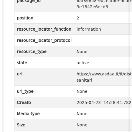
package_id
6af89858-9dcf-4b6e-acdb
3e1842e6ecd6
position
2
resource_locator_function
information
resource_locator_protocol
resource_type
None
state
active
url
https://www.asdaa.it/it/distr
sanitari
url_type
None
Creato
2025-04-23T14:28:41.78
Media type
None
Size
None