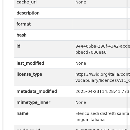
cache_url
None
description
format
hash
id
944466ba-298f-4342-acde
bbecd7000ea6
last_modified
None
license_type
https://w3id.org/italia/cont
vocabulary/licences/A11
metadata_modified
2025-04-23T14:28:41.77
mimetype_inner
None
name
Elenco sedi distretti sanitar
lingua italiana