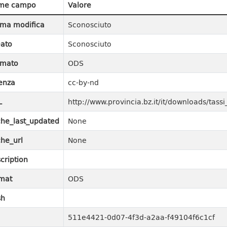
me campo
Valore
ima modifica
Sconosciuto
ato
Sconosciuto
rmato
ODS
enza
cc-by-nd
L
http://www.provincia.bz.it/it/downloads/ta
he_last_updated
None
he_url
None
cription
mat
ODS
sh
511e4421-0d07-4f3d-a2aa-f49104f6c1cf