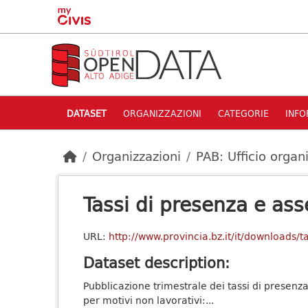
Skip to main content
DATASET
ORGANIZZAZIONI
CATEGORIE
INFO
Organizzazioni
PAB: Ufficio organ
Tassi di presenza e ass
URL:
http://www.provincia.bz.it/it/downloads
Dataset description:
Pubblicazione trimestrale dei tassi di presenz
per motivi non lavorativi:...