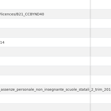
ary/licences/B21_CCBYND40
014
ssi_assenze_personale_non_insegnante_scuole_statali_2_trim_201