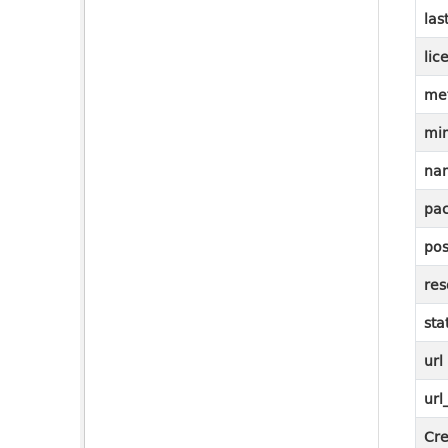
las
lic
me
mi
na
pac
pos
res
sta
url
url
Cre