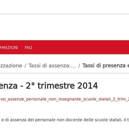
RMAZIONI
FAQ
izzazione
Tassi di assenza:...
Tassi di presenza e
enza - 2° trimestre 2014
/tassi_assenze_personale_non_insegnante_scuole_statali_2_trim
a e di assenza del personale non docente delle scuole statali. I