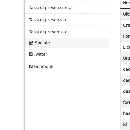
No
Tassi di presenza e...
Ult
Tassi di presenza e...
Cre
Tassi di presenza e...
Fo
Sociale
Lic
Twitter
UR
Facebook
cac
cac
des
for
ha
id