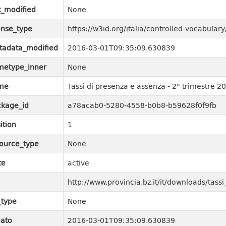
t_modified
None
ense_type
https://w3id.org/italia/controlled-vocabul
tadata_modified
2016-03-01T09:35:09.630839
metype_inner
None
me
Tassi di presenza e assenza - 2° trimestre 2
kage_id
a78acab0-5280-4558-b0b8-b59628f0f9fb
ition
1
ource_type
None
te
active
http://www.provincia.bz.it/it/downloads/ta
_type
None
ato
2016-03-01T09:35:09.630839