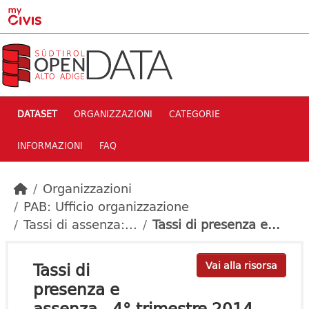
Skip to main content
DATASET
ORGANIZZAZIONI
CATEGORIE
INFORMAZIONI
FAQ
Organizzazioni
PAB: Ufficio organizzazione
Tassi di assenza:...
Tassi di presenza e...
Tassi di
Vai alla risorsa
presenza e
assenza - 4° trimestre 2014