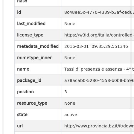
hash
id
8c48ee5c-4770-4339-b3af-ced
last_modified
None
license_type
https://w3id.org/italia/control
metadata_modified
2016-03-01T09:35:29.551346
mimetype_inner
None
name
Tassi di presenza e assenza - 4°
package_id
a78acab0-5280-4558-b0b8-b596
position
3
resource_type
None
state
active
url
http://www.provincia.bz.it/it/do