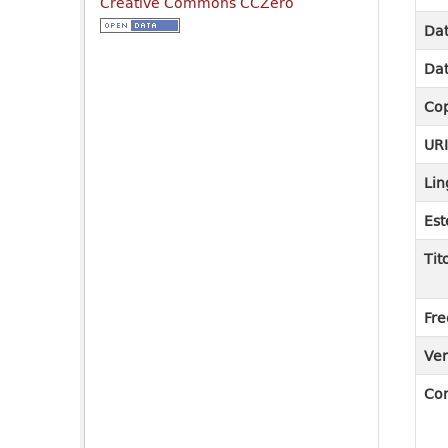
Creative Commons CCZero
Dat
Dat
Cop
UR
Lin
Est
Tit
Fre
Ver
Co