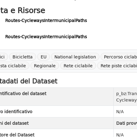
ta e Risorse
Routes-CyclewaysIntermunicipalPaths
Routes-CyclewaysIntermunicipalPaths
ici
Bicicletta
EU
National legislation
Percorso ciclab
ista ciclabile
Regionale
Rete ciclabile
Rete piste ciclabi
adati del Dataset
ntificativo del dataset
p_bz:Tran
Cycleway
ro identificativo
N/A
i del dataset
Dati prov
tore del Dataset
N/A