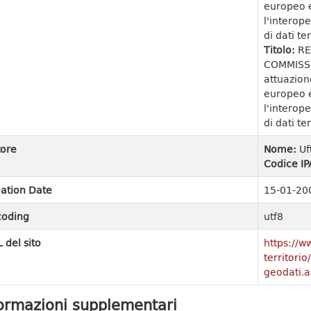
europeo e
l'interope
di dati ter
Titolo:
RE
COMMISSI
attuazion
europeo e
l'interope
di dati ter
ore
Nome:
Uf
Codice IP
ation Date
15-01-20
coding
utf8
 del sito
https://w
territori
geodati.a
ormazioni supplementari