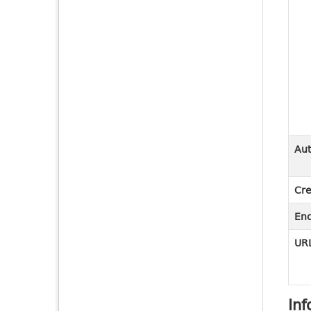
Aut
Cre
En
URL
Inf