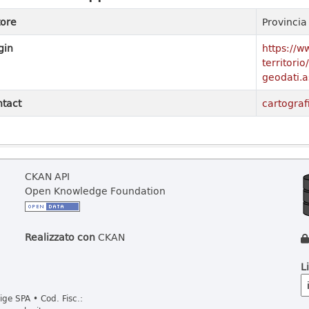
ore
Provinci
gin
https://w
territori
geodati.a
tact
cartograf
CKAN API
Open Knowledge Foundation
Realizzato con
CKAN
L
ge SPA • Cod. Fisc.: