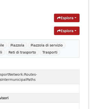
Esplora
Esplora
ile
Piazzola
Piazzola di servizio
li
Reti di trasporto
Trasporti
sportNetwork:Routes-
sIntermunicipalPaths
visori