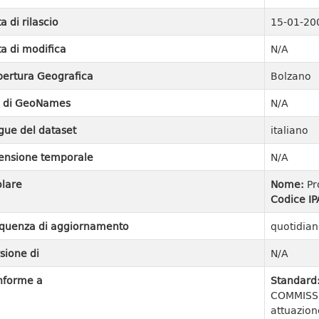
a di rilascio
15-01-20
a di modifica
N/A
ertura Geografica
Bolzano
I di GeoNames
N/A
gue del dataset
italiano
ensione temporale
N/A
olare
Nome:
Pr
Codice IP
quenza di aggiornamento
quotidian
sione di
N/A
nforme a
Standard
COMMISSI
attuazion