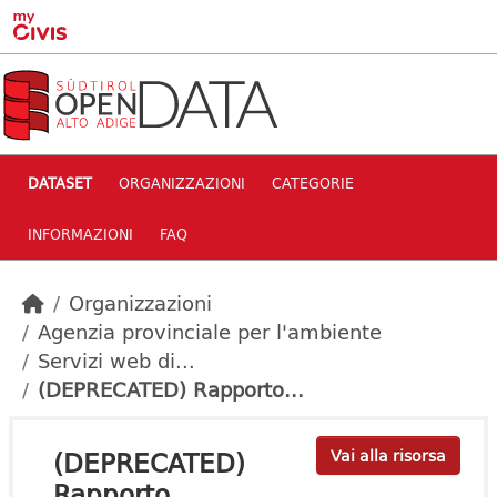
Skip to main content
DATASET
ORGANIZZAZIONI
CATEGORIE
INFORMAZIONI
FAQ
Organizzazioni
Agenzia provinciale per l'ambiente
Servizi web di...
(DEPRECATED) Rapporto...
(DEPRECATED)
Vai alla risorsa
Rapporto