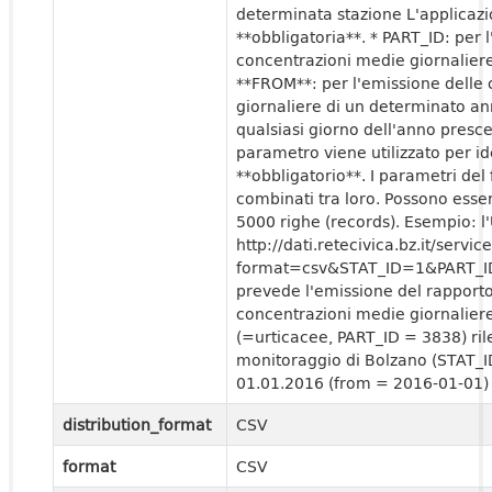
determinata stazione L'applicaz
**obbligatoria**. * PART_ID: per 
concentrazioni medie giornaliere 
**FROM**: per l'emissione delle
giornaliere di un determinato ann
qualsiasi giorno dell'anno prescel
parametro viene utilizzato per id
**obbligatorio**. I parametri del
combinati tra loro. Possono ess
5000 righe (records). Esempio: l
http://dati.retecivica.bz.it/ser
format=csv&STAT_ID=1&PART_
prevede l'emissione del rapport
concentrazioni medie giornaliere
(=urticacee, PART_ID = 3838) rile
monitoraggio di Bolzano (STAT_ID
01.01.2016 (from = 2016-01-01) 
distribution_format
CSV
format
CSV