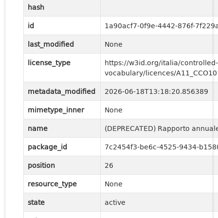
hash
id
1a90acf7-0f9e-4442-876f-7f229
last_modified
None
license_type
https://w3id.org/italia/controlled-
vocabulary/licences/A11_CCO10
metadata_modified
2026-06-18T13:18:20.856389
mimetype_inner
None
name
(DEPRECATED) Rapporto annuale
package_id
7c2454f3-be6c-4525-9434-b158
position
26
resource_type
None
state
active