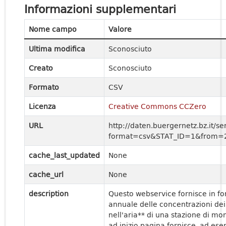
Informazioni supplementari
Nome campo
Valore
Ultima modifica
Sconosciuto
Creato
Sconosciuto
Formato
CSV
Licenza
Creative Commons CCZero
URL
http://daten.buergernetz.bz.it
format=csv&STAT_ID=1&from=
cache_last_updated
None
cache_url
None
description
Questo webservice fornisce in fo
annuale delle concentrazioni dei 
nell'aria** di una stazione di mo
ad inizio pagina fornisce, ad ese