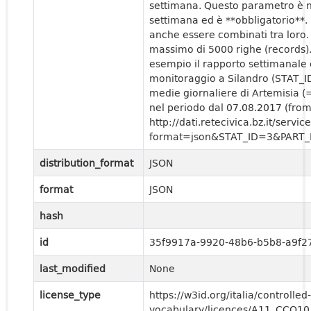
settimana. Questo parametro è ne
settimana ed è **obbligatorio**. 
anche essere combinati tra loro
massimo di 5000 righe (records).
esempio il rapporto settimanale 
monitoraggio a Silandro (STAT_I
medie giornaliere di Artemisia 
nel periodo dal 07.08.2017 (fro
http://dati.retecivica.bz.it/se
format=json&STAT_ID=3&PART
distribution_format
JSON
format
JSON
hash
id
35f9917a-9920-48b6-b5b8-a9f
last_modified
None
license_type
https://w3id.org/italia/controlled-
vocabulary/licences/A11_CCO10