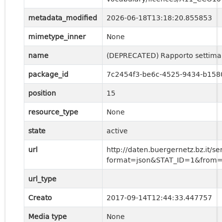
metadata_modified
2026-06-18T13:18:20.855853
mimetype_inner
None
name
(DEPRECATED) Rapporto settiman
package_id
7c2454f3-be6c-4525-9434-b158
position
15
resource_type
None
state
active
url
http://daten.buergernetz.bz.it
format=json&STAT_ID=1&from=
url_type
Creato
2017-09-14T12:44:33.447757
Media type
None