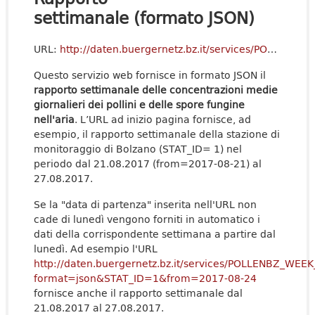
settimanale (formato JSON)
URL:
http://daten.buergernetz.bz.it/services/POLLENBZ_WEEK_REP?format=json&STAT_ID=1&from=2017-08-21
Questo servizio web fornisce in formato JSON il
rapporto settimanale delle concentrazioni medie
giornalieri dei pollini e delle spore fungine
nell'aria
. L’URL ad inizio pagina fornisce, ad
esempio, il rapporto settimanale della stazione di
monitoraggio di Bolzano (STAT_ID= 1) nel
periodo dal 21.08.2017 (from=2017-08-21) al
27.08.2017.
Se la "data di partenza" inserita nell'URL non
cade di lunedì vengono forniti in automatico i
dati della corrispondente settimana a partire dal
lunedì. Ad esempio l'URL
http://daten.buergernetz.bz.it/services/POLLENBZ_WEE
format=json&STAT_ID=1&from=2017-08-24
fornisce anche il rapporto settimanale dal
21.08.2017 al 27.08.2017.