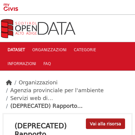
Skip to main content
DATASET
ORGANIZZAZIONI
CATEGORIE
INFORMAZIONI
FAQ
Organizzazioni
Agenzia provinciale per l'ambiente
Servizi web di...
(DEPRECATED) Rapporto...
(DEPRECATED)
Vai alla risorsa
Rapporto