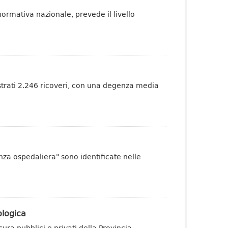
normativa nazionale, prevede il livello
strati 2.246 ricoveri, con una degenza media
tenza ospedaliera" sono identificate nelle
ologica
 cura pubblici e privati della Provincia