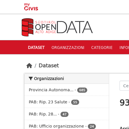
Skip to main content
DATASET
ORGANIZZAZIONI
CATEGORIE
INFO
Dataset
Organizzazioni
Provincia Autonoma...
-
685
93
PAB: Rip. 23 Salute
-
55
PAB: Rip. 28...
-
47
PAB: Ufficio organizzazione
-
24
Assi