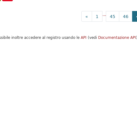
...
«
1
45
46
ssibile inoltre accedere al registro usando le
API
(vedi
Documentazione API