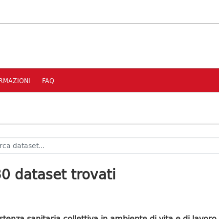
RMAZIONI
FAQ
0 dataset trovati
stenza sanitaria collettiva in ambiente di vita e di lavoro