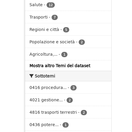
Salute
-
12
Trasporti
-
7
Regioni e città
-
5
Popolazione e società
-
2
Agricoltura,...
-
1
Mostra altro Temi del dataset
Sottotemi
0416 procedura...
-
3
4021 gestione...
-
2
4816 trasporti terrestri
-
2
0436 potere...
-
1