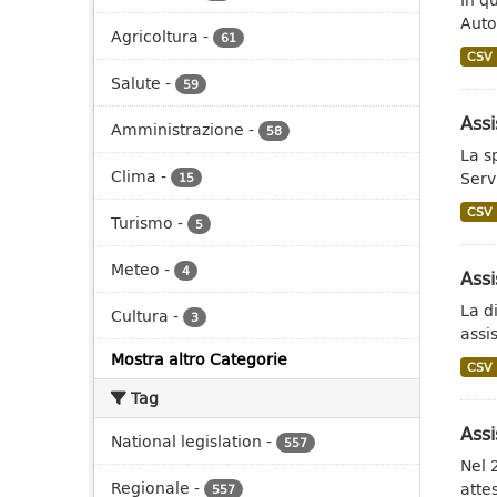
Auto
Agricoltura
-
61
CSV
Salute
-
59
Assi
Amministrazione
-
58
La s
Clima
-
Serv
15
CSV
Turismo
-
5
Meteo
-
4
Assi
La d
Cultura
-
3
assi
Mostra altro Categorie
CSV
Tag
Assi
National legislation
-
557
Nel 
Regionale
-
attes
557