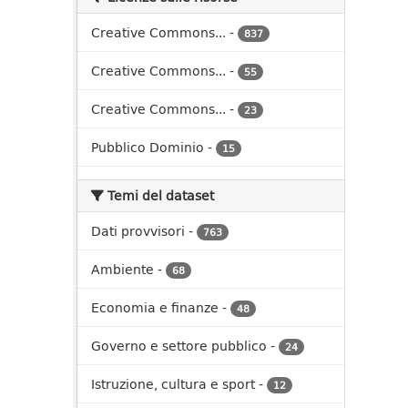
Creative Commons...
-
837
Creative Commons...
-
55
Creative Commons...
-
23
Pubblico Dominio
-
15
Temi del dataset
Dati provvisori
-
763
Ambiente
-
68
Economia e finanze
-
48
Governo e settore pubblico
-
24
Istruzione, cultura e sport
-
12