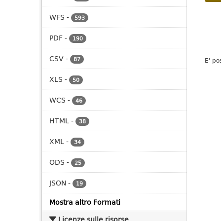
WFS
-
593
PDF
-
190
CSV
-
87
E' po
XLS
-
50
WCS
-
46
HTML
-
38
XML
-
34
ODS
-
25
JSON
-
19
Mostra altro Formati
Licenze sulle risorse