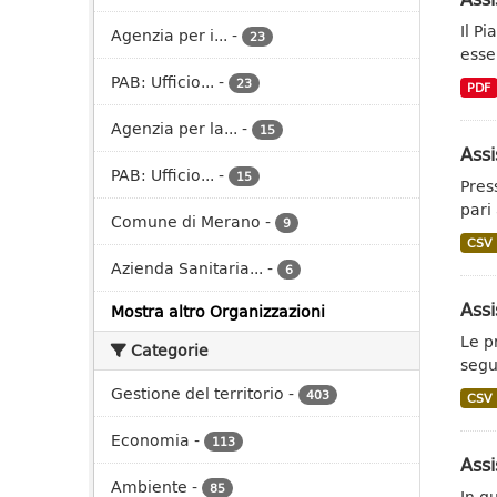
Il P
Agenzia per i...
-
23
essen
PAB: Ufficio...
-
23
PDF
Agenzia per la...
-
15
Assi
PAB: Ufficio...
-
15
Pres
pari
Comune di Merano
-
9
CSV
Azienda Sanitaria...
-
6
Assi
Mostra altro Organizzazioni
Le pr
Categorie
segu
Gestione del territorio
-
403
CSV
Economia
-
113
Assi
Ambiente
-
85
In qu