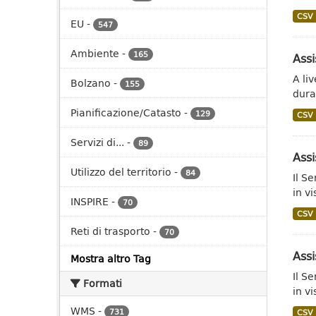
CSV
EU
-
547
Ambiente
-
165
Assi
A li
Bolzano
-
155
dura
Pianificazione/Catasto
-
129
CSV
Servizi di...
-
89
Assi
Utilizzo del territorio
-
84
Il S
in vi
INSPIRE
-
70
CSV
Reti di trasporto
-
70
Assi
Mostra altro Tag
Il S
Formati
in vi
WMS
-
731
CSV